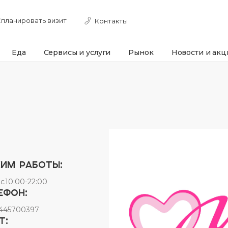
планировать визит
Контакты
Еда
Сервисы и услуги
Рынок
Новости и акц
Все результаты
им работы:
с
10:00-22:00
ефон:
445700397
т: