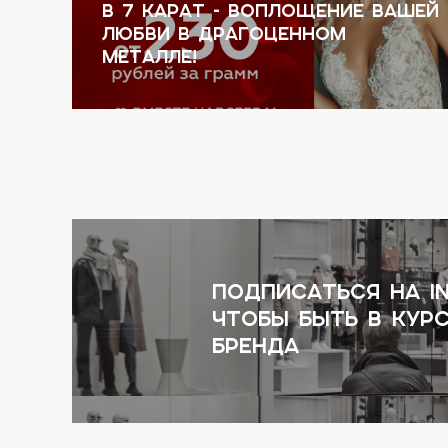
в 7 КАРАТ - воплощение вашей
любви в драгоценном
70%
металле!
подписаться на I
чтобы быть в кур
бренда