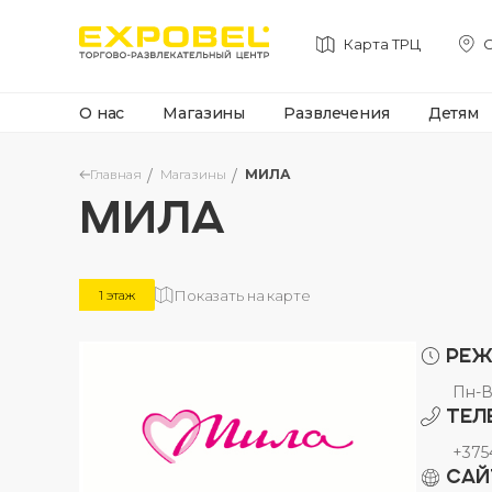
Карта ТРЦ
С
О нас
Магазины
Развлечения
Детям
Главная
Магазины
МИЛА
МИЛА
Показать на карте
1 этаж
Реж
Пн-В
Тел
+375
Сай