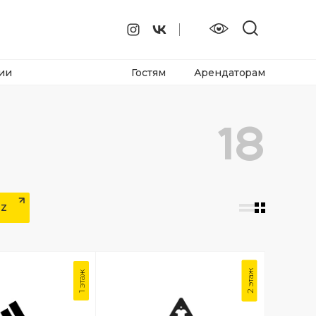
ии
Гостям
Арендаторам
18
-Z
2 этаж
1 этаж