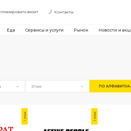
планировать визит
Контакты
Еда
Сервисы и услуги
Рынок
Новости и акц
Все результаты
а
Этаж
ПО АЛФАВИТУ
A
1 этаж
1 этаж