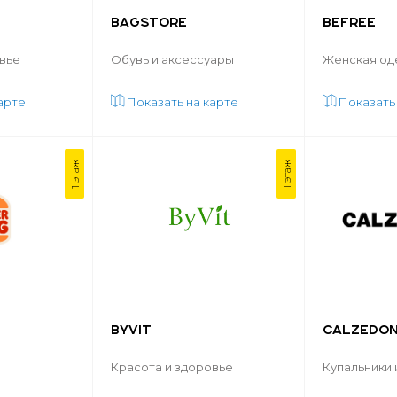
BAGSTORE
BEFREE
вье
Обувь и аксессуары
Женская од
арте
Показать на карте
Показать
1 этаж
1 этаж
BYVIT
CALZEDON
Красота и здоровье
Купальники 