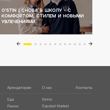
O'STIN | Снова в школу - с
ORO
комфортом, стилем и новыми
рас
увлечениями.
ORO
Арендаторам
О нас
Контакты
Еда
Гиппо
Рынок
Expobel Market